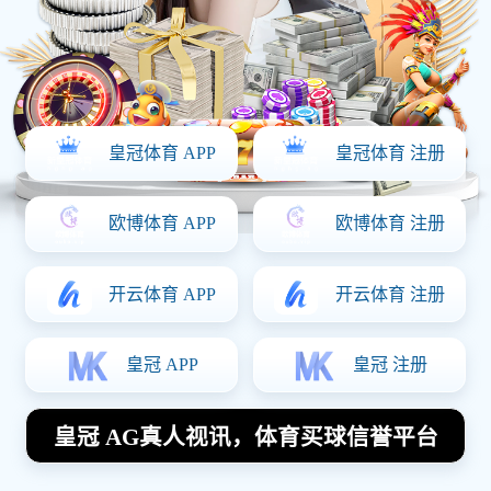
皇冠体育 APP
皇冠体育 注册
欧博体育 APP
欧博体育 注册
开云体育 APP
开云体育 注册
皇冠 APP
皇冠 注册
皇冠 AG真人视讯，体育买球信誉平台