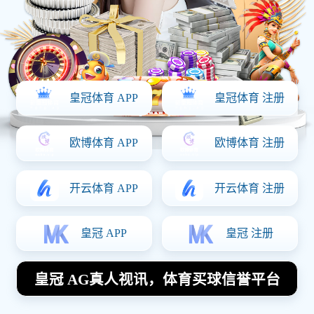
皇冠体育 APP
皇冠体育 注册
欧博体育 APP
欧博体育 注册
开云体育 APP
开云体育 注册
皇冠 APP
皇冠 注册
皇冠 AG真人视讯，体育买球信誉平台