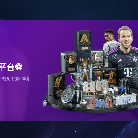
票平台⚽
·电竞·棋牌·体育