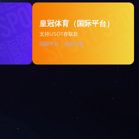
皇冠体育（国际平台）
支持USDT存取款
国际平台，信誉为本