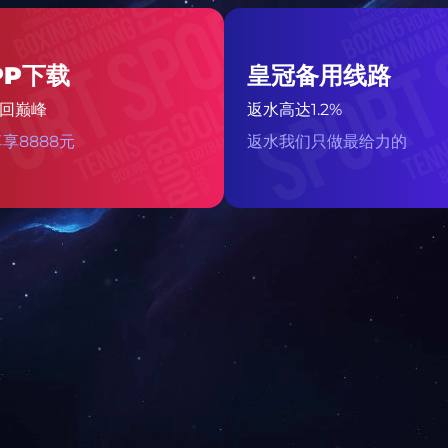
PP下载
皇冠备用线路
回巅峰
返水高达1.2%
享8888元
返水我们只做最给力的