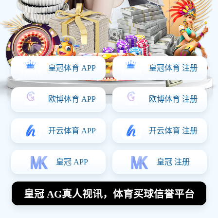
皇冠体育 APP
皇冠体育 注册
欧博体育 APP
欧博体育 注册
开云体育 APP
开云体育 注册
皇冠 APP
皇冠 注册
皇冠 AG真人视讯，体育买球信誉平台