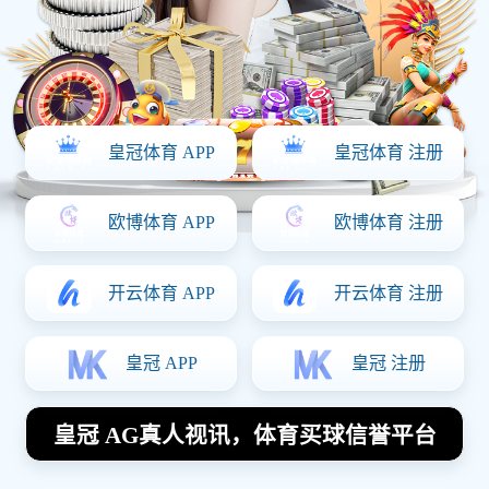
皇冠体育 APP
皇冠体育 注册
欧博体育 APP
欧博体育 注册
开云体育 APP
开云体育 注册
皇冠 APP
皇冠 注册
皇冠 AG真人视讯，体育买球信誉平台