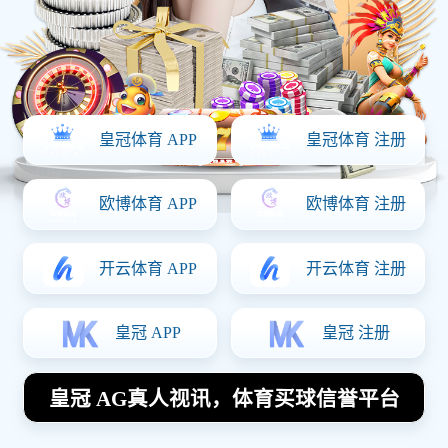
皇冠体育 APP
皇冠体育 注册
欧博体育 APP
欧博体育 注册
开云体育 APP
开云体育 注册
皇冠 APP
皇冠 注册
皇冠 AG真人视讯，体育买球信誉平台