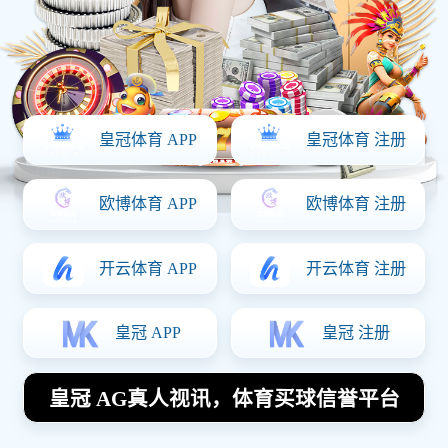
皇冠体育 APP
皇冠体育 注册
欧博体育 APP
欧博体育 注册
开云体育 APP
开云体育 注册
皇冠 APP
皇冠 注册
皇冠 AG真人视讯，体育买球信誉平台